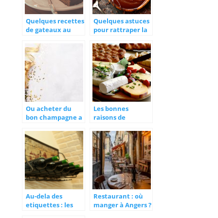
Quelques recettes
Quelques astuces
de gateaux au
pour rattraper la
chocolat tout
ganache au
simple
chocolat trop
liquide
Ou acheter du
Les bonnes
bon champagne a
raisons de
prix abordable ?
savourer des
fromages locaux
Au-dela des
Restaurant : où
etiquettes : les
manger à Angers ?
tresors