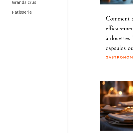
Grands crus
Patisserie
Comment d
efficaceme
à dosettes 
capsules ou
GASTRONOM