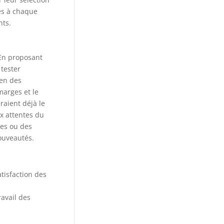
es à chaque
nts.
 En proposant
tester
en des
marges et le
raient déjà le
ux attentes du
tes ou des
ouveautés.
atisfaction des
ravail des