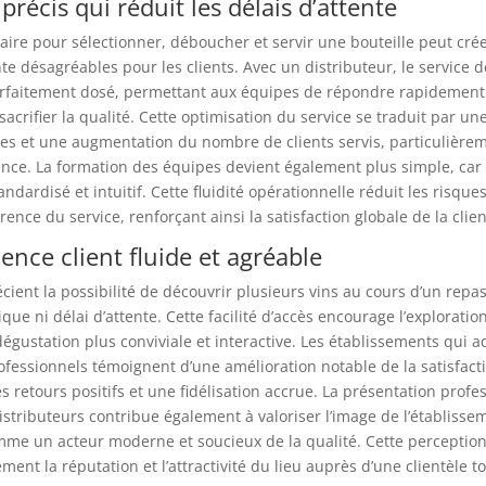
précis qui réduit les délais d’attente
ire pour sélectionner, déboucher et servir une bouteille peut cré
e désagréables pour les clients. Avec un distributeur, le service d
arfaitement dosé, permettant aux équipes de répondre rapidement
crifier la qualité. Cette optimisation du service se traduit par un
les et une augmentation du nombre de clients servis, particulièrem
ence. La formation des équipes devient également plus simple, car
andardisé et intuitif. Cette fluidité opérationnelle réduit les risque
ence du service, renforçant ainsi la satisfaction globale de la clien
ence client fluide et agréable
écient la possibilité de découvrir plusieurs vins au cours d’un repa
ique ni délai d’attente. Cette facilité d’accès encourage l’exploratio
dégustation plus conviviale et interactive. Les établissements qui 
essionnels témoignent d’une amélioration notable de la satisfactio
es retours positifs et une fidélisation accrue. La présentation profe
distributeurs contribue également à valoriser l’image de l’établissem
me un acteur moderne et soucieux de la qualité. Cette perception
ment la réputation et l’attractivité du lieu auprès d’une clientèle t