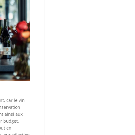
t, car le vin
nservation
nt ainsi aux
ur budget.
out en
r leur sélection