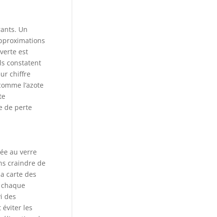
rants. Un
approximations
verte est
ls constatent
ur chiffre
 comme l’azote
te
e de perte
sée au verre
ans craindre de
la carte des
e chaque
i des
éviter les