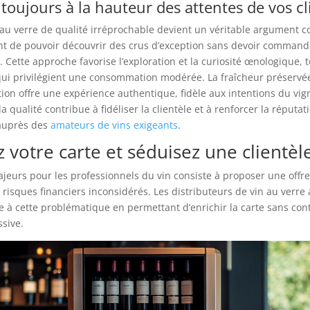
 toujours à la hauteur des attentes de vos cl
au verre de qualité irréprochable devient un véritable argument c
ent de pouvoir découvrir des crus d’exception sans devoir comman
. Cette approche favorise l’exploration et la curiosité œnologique, 
qui privilégient une consommation modérée. La fraîcheur préservé
on offre une expérience authentique, fidèle aux intentions du vig
 qualité contribue à fidéliser la clientèle et à renforcer la réputat
 auprès des
amateurs de vins exigeants
.
z votre carte et séduisez une clientèl
ajeurs pour les professionnels du vin consiste à proposer une offre 
risques financiers inconsidérés. Les distributeurs de vin au verre
 à cette problématique en permettant d’enrichir la carte sans con
sive.