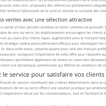
 accords mets-vins, proposant des références parfaitement adapté
ilité renforce l’attractivité de la carte et stimule la curiosité des clie
os ventes avec une sélection attractive
ns variée et bien pensée constitue un levier commercial puissant.
e de vins au verre, les établissements encouragent les clients à 
ences au cours d’un même repas, augmentant ainsi le montant moy
 stratégie s’avère particulièrement efficace pour développer les 
s. En deux mille treize, soixante-quatre pour cent des Français préfé
restaurant, soulignant l’importance de cette offre pour répondre a
tributeurs permettent également de mettre en avant des découver
créant une dynamique commerciale qui fidélise les amateurs de n
 le service pour satisfaire vos clients
efficacité du service constituent des critères déterminants dans la s
tributeurs de vin au verre offrent une solution pratique qui améliore
 l’expérience vécue par les consommateurs, tout en facilitant le t