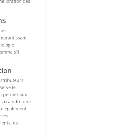
mélioration des
ns
ques
 garantissant
nologie
omme s’il
tion
istributeurs
serve le
on permet aux
ns craindre une
ure également
nces
ients, qui