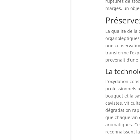
ruptures de stoc
marges, un objec
Préservez
La qualité de la
organoleptiques
une conservation
transforme l’exp
provenait d’une
La technol
L’oxydation cons
professionnels u
bouquet et la s
cavistes, viticu
dégradation rap
que chaque vin e
aromatiques. Cet
reconnaissent la