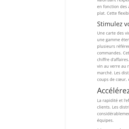
en fonction des
plat. Cette flexib
Stimulez v
Une carte des vi
une gamme étendu
plusieurs référ
commandes. Cette
chiffre d’affaire
vin au verre au 
marché. Les dis
coups de cœur, 
Accélérez
La rapidité et l’
clients. Les dis
considérablement
équipes.