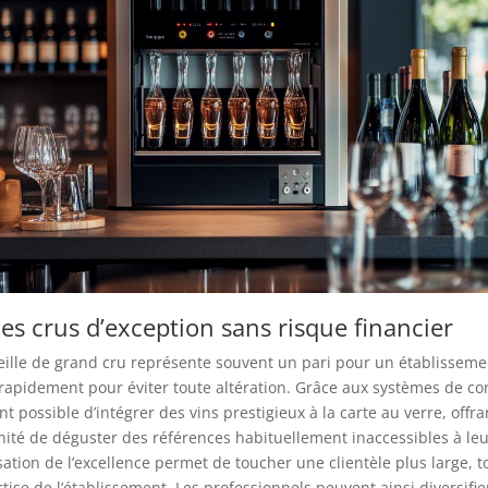
es crus d’exception sans risque financier
ille de grand cru représente souvent un pari pour un établissemen
 rapidement pour éviter toute altération. Grâce aux systèmes de co
nt possible d’intégrer des vins prestigieux à la carte au verre, offra
unité de déguster des références habituellement inaccessibles à le
ation de l’excellence permet de toucher une clientèle plus large, t
rtise de l’établissement. Les professionnels peuvent ainsi diversifie