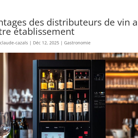
ntages des distributeurs de vin 
tre établissement
laude-cazals
|
Déc 12, 2025
|
Gastronomie