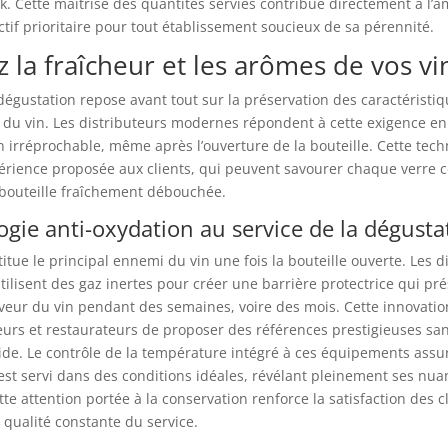
k. Cette maîtrise des quantités servies contribue directement à l’a
tif prioritaire pour tout établissement soucieux de sa pérennité.
 la fraîcheur et les arômes de vos vi
 dégustation repose avant tout sur la préservation des caractéristi
 du vin. Les distributeurs modernes répondent à cette exigence en
 irréprochable, même après l’ouverture de la bouteille. Cette tech
érience proposée aux clients, qui peuvent savourer chaque verre c
 bouteille fraîchement débouchée.
ogie anti-oxydation au service de la dégusta
titue le principal ennemi du vin une fois la bouteille ouverte. Les d
tilisent des gaz inertes pour créer une barrière protectrice qui pré
aveur du vin pendant des semaines, voire des mois. Cette innovati
lteurs et restaurateurs de proposer des références prestigieuses sa
ide. Le contrôle de la température intégré à ces équipements ass
st servi dans des conditions idéales, révélant pleinement ses nua
te attention portée à la conservation renforce la satisfaction des cl
 qualité constante du service.