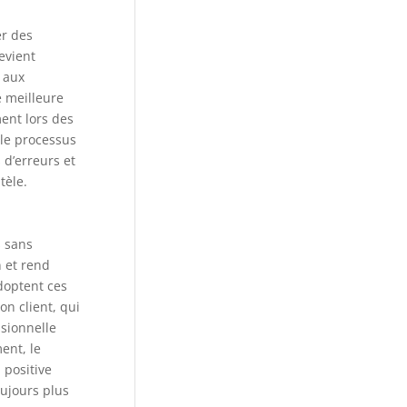
er des
evient
 aux
e meilleure
ent lors des
 le processus
s d’erreurs et
tèle.
s sans
n et rend
adoptent ces
n client, qui
ssionnelle
ent, le
 positive
oujours plus