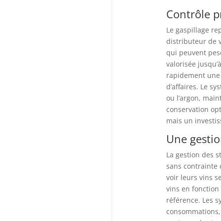
Contrôle pr
Le gaspillage re
distributeur de 
qui peuvent pese
valorisée jusqu’
rapidement une r
d’affaires. Le s
ou l’argon, main
conservation opt
mais un investi
Une gestio
La gestion des s
sans contrainte 
voir leurs vins 
vins en fonction
référence. Les s
consommations, o