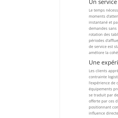
Un service 
Le temps nécessa
moments d’attent
instantané et p
demandes sans sa
rotation des tab
périodes d’afflu
de service est st
améliore la cohér
Une expéri
Les clients appr
contrainte logist
l’expérience de 
équipements prof
se traduit par d
offerte par ces 
positionnant com
influence directe