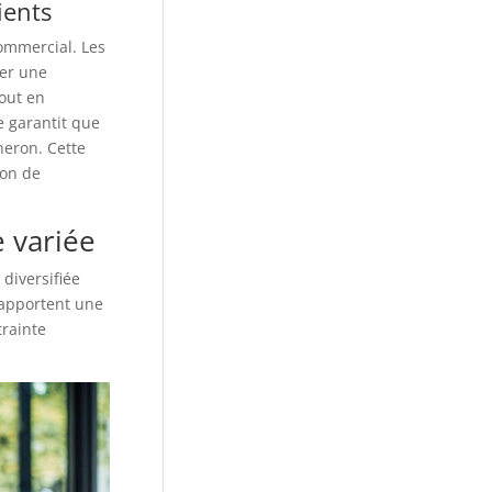
ients
ommercial. Les
der une
tout en
e garantit que
neron. Cette
ion de
e variée
diversifiée
 apportent une
trainte